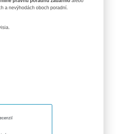
online právnu poradňu zadarmo
alebo
dách a nevýhodách oboch poradní.
isia.