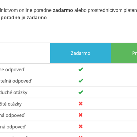
níctvom online poradne
zadarmo
alebo prostredníctvom plate
j poradne je zadarmo
.