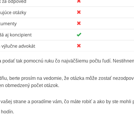
a podať tak pomocnú ruku čo najväčšiemu počtu ľudí. Nestihne
oradňu, berte prosím na vedomie, že otázka môže zostať nezod
en obmedzený počet otázok.
vašej strane a poradíme vám, čo máte robiť a ako by ste mohli 
 hodín.