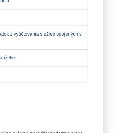
kúcia
atok z vyúčtovania služieb spojených s
manželke