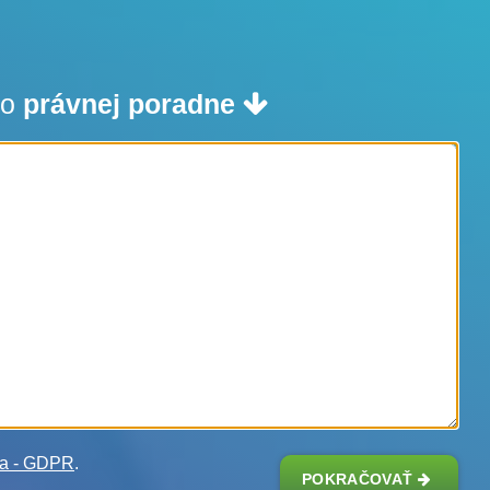
do
právnej poradne
ia - GDPR
.
POKRAČOVAŤ