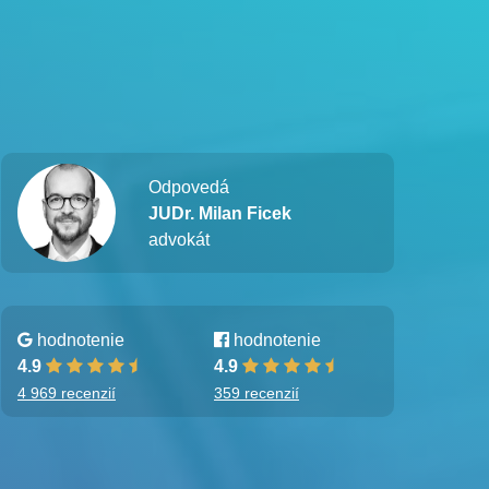
Odpovedá
JUDr. Milan Ficek
advokát
hodnotenie
hodnotenie
4.9
4.9
4 969 recenzií
359 recenzií