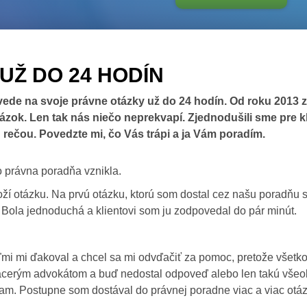
Ž DO 24 HODÍN
de na svoje právne otázky už do 24 hodín. Od roku 2013 z
tázok. Len tak nás niečo neprekvapí. Zjednodušili sme pre 
 rečou. Povedzte mi, čo Vás trápi a ja Vám poradím.
 právna poradňa vznikla.
oží otázku. Na prvú otázku, ktorú som dostal cez našu poradňu s
Bola jednoduchá a klientovi som ju zodpovedal do pár minút.
eľmi mi ďakoval a chcel sa mi odvďačiť za pomoc, pretože všetko
l viacerým advokátom a buď nedostal odpoveď alebo len takú vš
am. Postupne som dostával do právnej poradne viac a viac otáz