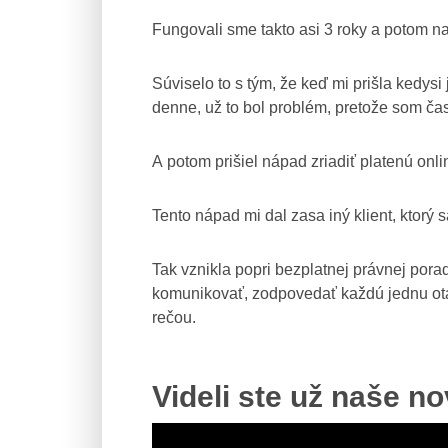
Fungovali sme takto asi 3 roky a potom na
Súviselo to s tým, že keď mi prišla kedys
denne, už to bol problém, pretože som čas
A potom prišiel nápad zriadiť platenú on
Tento nápad mi dal zasa iný klient, ktorý
Tak vznikla popri bezplatnej právnej pora
komunikovať, zodpovedať každú jednu otáz
rečou.
Videli ste už naše n