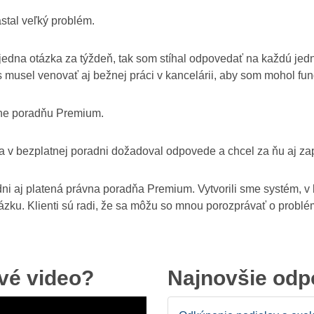
stal veľký problém.
i jedna otázka za týždeň, tak som stíhal odpovedať na každú jed
 musel venovať aj bežnej práci v kancelárii, aby som mohol fung
line poradňu Premium.
 sa v bezplatnej poradni dožadoval odpovede a chcel za ňu aj zap
dni aj platená právna poradňa Premium. Vytvorili sme systém, v
ku. Klienti sú radi, že sa môžu so mnou porozprávať o problém
ové video?
Najnovšie od