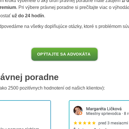
šom kroku vyberiete o aký druh právnej poradne máte záujem
1/ 
Premium
. Pri výbere právnej poradne si prečítajte viac o výho
dostať
už do 24 hodín
.
odpovedáme na všetky doplňujúce otázky, ktoré s problémom súv
OPÝTAJTE SA ADVOKÁTA
rávnej poradne
ako 2500 pozitívnych hodnotení od našich klientov):