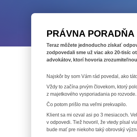
PRÁVNA PORADŇA U
Teraz môžete jednoducho získať odpove
zodpovedali sme už viac ako 20-tisíc o
advokátov, ktorí hovoria zrozumiteľnou
Najskôr by som Vám rád povedal, ako táto
Vždy to začína prvým človekom, ktorý pol
z majetkového vysporiadania po rozvode. 
Čo potom prišlo ma veľmi prekvapilo.
Klient sa mi ozval asi po 3 mesiacoch. V
v odpovedi. Tiež hovoril, že vtedy písa
bude mať pre niekoho taký obrovský význ