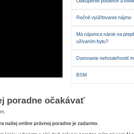
Odkúpenie podielov a exe
Ročné vyúčtovanie nájmu
Má nájomca nárok na prepl
užívaním bytu?
Darovanie nehnuteľností 
BSM
ej poradne očakávať
ím.
ra našej online právnej poradne je zadarmo.