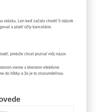
nu otázku. Len keď začalo chodiť 5 otázok
ovať a platiť účty kancelárie.
latiť, pretože chcel poznať môj názor.
 ktorom vieme s klientom efektívne
e do hĺbky a že je to zrozumiteľnou
povede