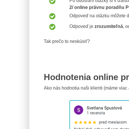
Po odoslaní otázky si v ďal
2/ online právnu poradňu 
Odpoveď na otázku môžete 
Odpoveď je
zrozumiteľná
, 
Tak prečo to neskúsiť?
Hodnotenia online p
Ako nás hodnotia naši klienti (máme viac 