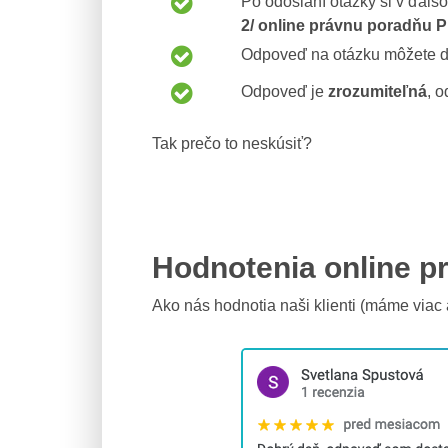
Po odoslaní otázky si v ďal
2/ online právnu poradňu 
Odpoveď na otázku môžete 
Odpoveď je
zrozumiteľná
, 
Tak prečo to neskúsiť?
Hodnotenia online p
Ako nás hodnotia naši klienti (máme viac 