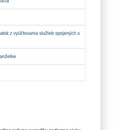
kúcia
atok z vyúčtovania služieb spojených s
manželke