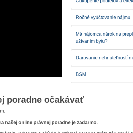
Odkúpenie podielov a exe
Ročné vyúčtovanie nájmu
Má nájomca nárok na prepl
užívaním bytu?
Darovanie nehnuteľností 
BSM
ej poradne očakávať
ím.
ra našej online právnej poradne je zadarmo.