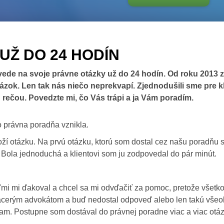
Ž DO 24 HODÍN
de na svoje právne otázky už do 24 hodín. Od roku 2013 z
tázok. Len tak nás niečo neprekvapí. Zjednodušili sme pre 
 rečou. Povedzte mi, čo Vás trápi a ja Vám poradím.
 právna poradňa vznikla.
oží otázku. Na prvú otázku, ktorú som dostal cez našu poradňu s
Bola jednoduchá a klientovi som ju zodpovedal do pár minút.
eľmi mi ďakoval a chcel sa mi odvďačiť za pomoc, pretože všetko
l viacerým advokátom a buď nedostal odpoveď alebo len takú vš
am. Postupne som dostával do právnej poradne viac a viac otáz