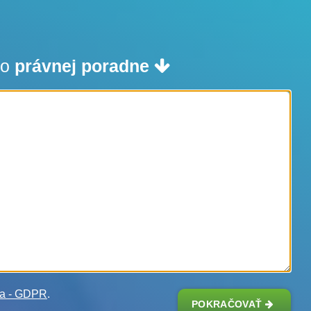
do
právnej poradne
ia - GDPR
.
POKRAČOVAŤ