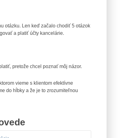
nu otázku. Len keď začalo chodiť 5 otázok
ovať a platiť účty kancelárie.
latiť, pretože chcel poznať môj názor.
 ktorom vieme s klientom efektívne
e do hĺbky a že je to zrozumiteľnou
povede