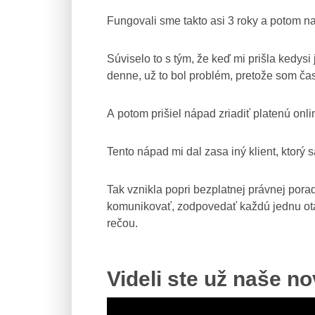
Fungovali sme takto asi 3 roky a potom na
Súviselo to s tým, že keď mi prišla kedys
denne, už to bol problém, pretože som čas
A potom prišiel nápad zriadiť platenú on
Tento nápad mi dal zasa iný klient, ktorý
Tak vznikla popri bezplatnej právnej pora
komunikovať, zodpovedať každú jednu otáz
rečou.
Videli ste už naše n