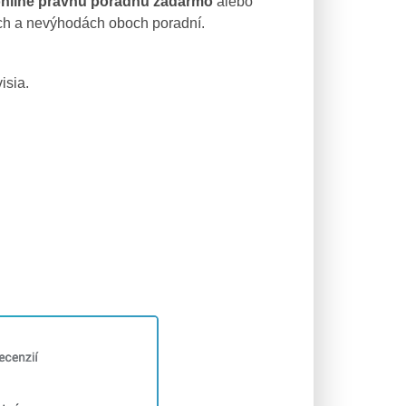
online právnu poradňu zadarmo
alebo
dách a nevýhodách oboch poradní.
isia.