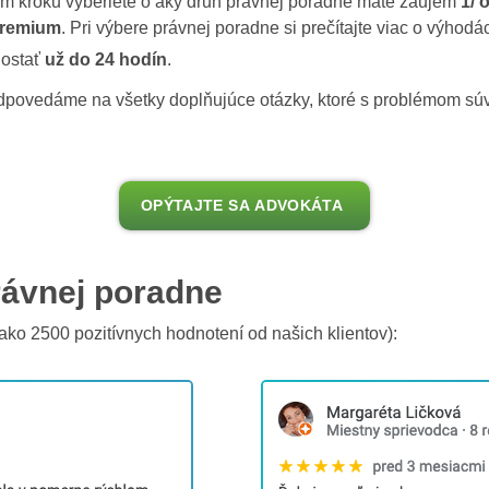
šom kroku vyberiete o aký druh právnej poradne máte záujem
1/ 
Premium
. Pri výbere právnej poradne si prečítajte viac o výho
dostať
už do 24 hodín
.
odpovedáme na všetky doplňujúce otázky, ktoré s problémom súv
OPÝTAJTE SA ADVOKÁTA
rávnej poradne
ako 2500 pozitívnych hodnotení od našich klientov):