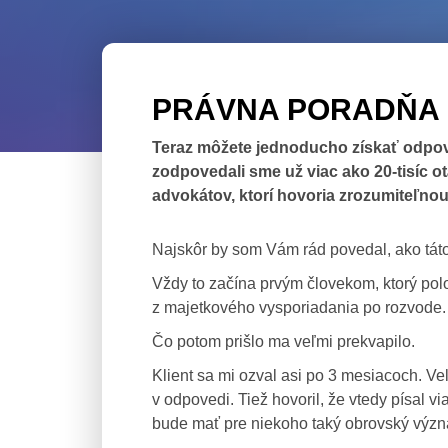
PRÁVNA PORADŇA U
Teraz môžete jednoducho získať odpove
zodpovedali sme už viac ako 20-tisíc o
advokátov, ktorí hovoria zrozumiteľnou
Najskôr by som Vám rád povedal, ako táto
Vždy to začína prvým človekom, ktorý pol
z majetkového vysporiadania po rozvode. 
Čo potom prišlo ma veľmi prekvapilo.
Klient sa mi ozval asi po 3 mesiacoch. V
v odpovedi. Tiež hovoril, že vtedy písa
bude mať pre niekoho taký obrovský význ