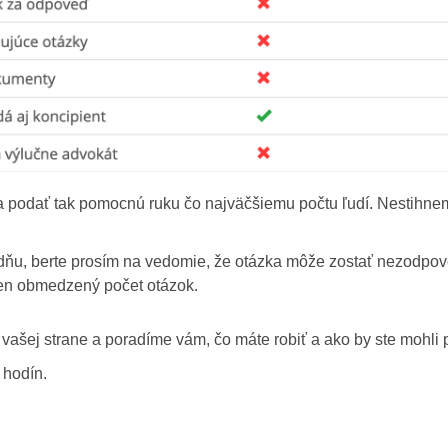
a podať tak pomocnú ruku čo najväčšiemu počtu ľudí. Nestihne
oradňu, berte prosím na vedomie, že otázka môže zostať nezod
en obmedzený počet otázok.
vašej strane a poradíme vám, čo máte robiť a ako by ste mohli 
 hodín.