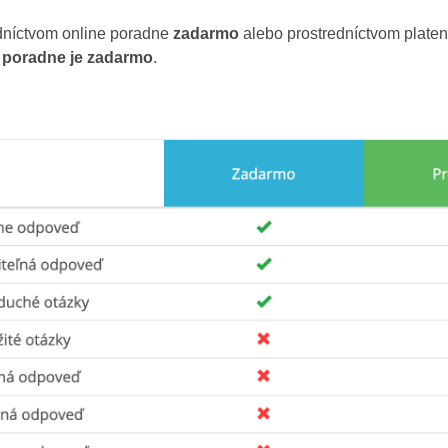
níctvom online poradne
zadarmo
alebo prostredníctvom plate
j poradne je zadarmo
.