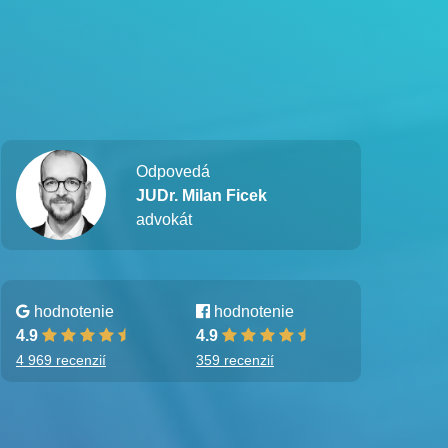
Odpovedá
JUDr. Milan Ficek
advokát
hodnotenie
hodnotenie
4.9
4.9
4 969 recenzií
359 recenzií