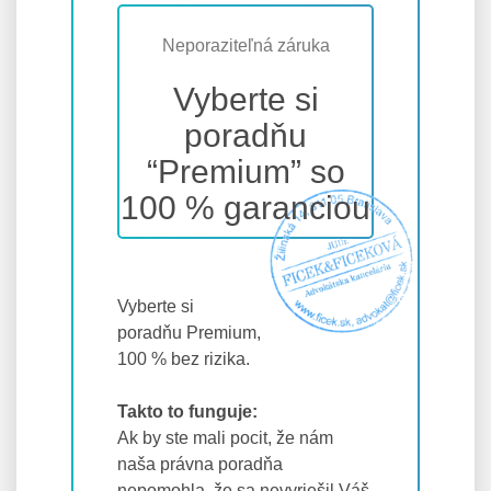
Neporaziteľná záruka
Vyberte si
poradňu
“Premium” so
100 % garanciou
Vyberte si
poradňu Premium,
100 % bez rizika.
Takto to funguje:
Ak by ste mali pocit, že nám
naša právna poradňa
nepomohla, že sa nevyriešil Váš