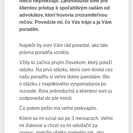
niečo neprekvapí. Zjednodušili sme pre
klientov prístup k spoľahlivým radám od
advokátov, ktorí hovoria zrozumiteľnou
rečou. Povedzte mi, čo Vás trápi a ja Vám
poradím.
Najskôr by som Vám rád povedal, ako táto
právna poradňa vznikla.
Vždy to začína prvým človekom, ktorý položí
otázku. Na prvú otázku, ktorú som dostal cez
našu poradňu si veľmi dobre pamätám. Išlo
o otázku z majetkového vysporiadania po
rozvode. Bola jednoduchá a klientovi som ju
zodpovedal do pár minút.
Čo potom prišlo ma veľmi prekvapilo.
Klient sa mi ozval asi po 3 mesiacoch. Veľmi
mi ďakoval a chcel sa mi odvďačiť za
pomoc, pretože všetko prebehlo tak, ako