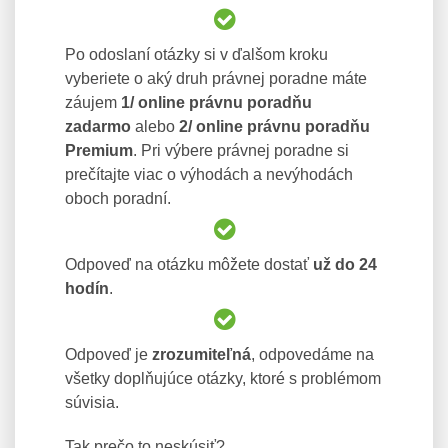
Po odoslaní otázky si v ďalšom kroku
vyberiete o aký druh právnej poradne máte
záujem
1/ online právnu poradňu
zadarmo
alebo
2/ online právnu poradňu
Premium
. Pri výbere právnej poradne si
prečítajte viac o výhodách a nevýhodách
oboch poradní.
Odpoveď na otázku môžete dostať
už do 24
hodín
.
Odpoveď je
zrozumiteľná
, odpovedáme na
všetky doplňujúce otázky, ktoré s problémom
súvisia.
Tak prečo to neskúsiť?