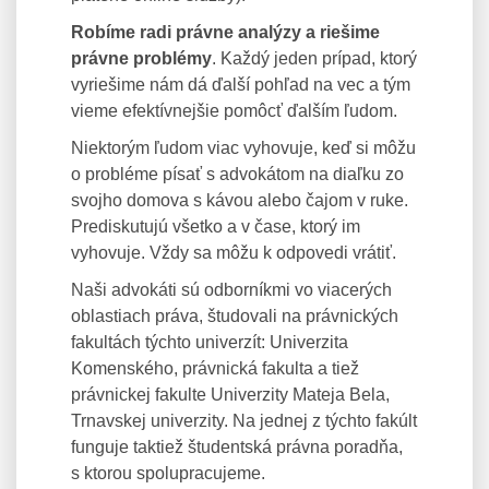
Robíme radi právne analýzy a riešime
právne problémy
. Každý jeden prípad, ktorý
vyriešime nám dá ďalší pohľad na vec a tým
vieme efektívnejšie pomôcť ďalším ľudom.
Niektorým ľudom viac vyhovuje, keď si môžu
o probléme písať s advokátom na diaľku zo
svojho domova s kávou alebo čajom v ruke.
Prediskutujú všetko a v čase, ktorý im
vyhovuje. Vždy sa môžu k odpovedi vrátiť.
Naši advokáti sú odborníkmi vo viacerých
oblastiach práva, študovali na právnických
fakultách týchto univerzít: Univerzita
Komenského, právnická fakulta a tiež
právnickej fakulte Univerzity Mateja Bela,
Trnavskej univerzity. Na jednej z týchto fakúlt
funguje taktiež študentská právna poradňa,
s ktorou spolupracujeme.