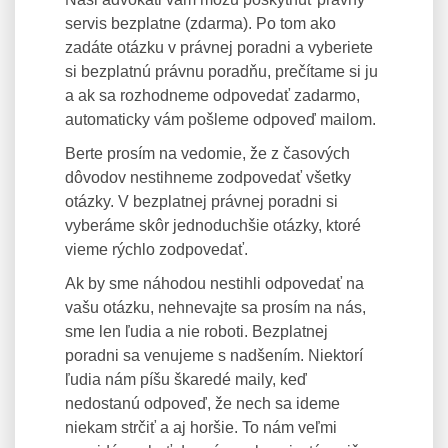
servis bezplatne (zdarma). Po tom ako
zadáte otázku v právnej poradni a vyberiete
si bezplatnú právnu poradňu, prečítame si ju
a ak sa rozhodneme odpovedať zadarmo,
automaticky vám pošleme odpoveď mailom.
Berte prosím na vedomie, že z časových
dôvodov nestihneme zodpovedať všetky
otázky. V bezplatnej právnej poradni si
vyberáme skôr jednoduchšie otázky, ktoré
vieme rýchlo zodpovedať.
Ak by sme náhodou nestihli odpovedať na
vašu otázku, nehnevajte sa prosím na nás,
sme len ľudia a nie roboti. Bezplatnej
poradni sa venujeme s nadšením. Niektorí
ľudia nám píšu škaredé maily, keď
nedostanú odpoveď, že nech sa ideme
niekam strčiť a aj horšie. To nám veľmi