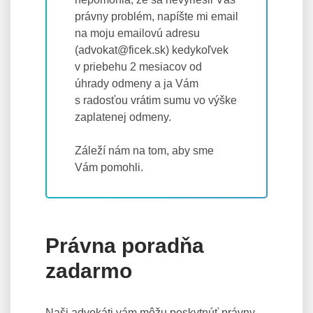
právny problém, napíšte mi email
na moju emailovú adresu
(advokat@ficek.sk) kedykoľvek
v priebehu 2 mesiacov od
úhrady odmeny a ja Vám
s radosťou vrátim sumu vo výške
zaplatenej odmeny.
Záleží nám na tom, aby sme
Vám pomohli.
Právna poradňa
zadarmo
Naši advokáti vám môžu poskytnúť právny