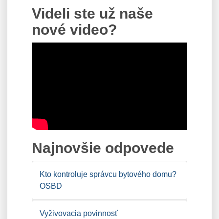
Videli ste už naše
nové video?
Najnovšie odpovede
Kto kontroluje správcu bytového domu?
OSBD
Vyživovacia povinnosť