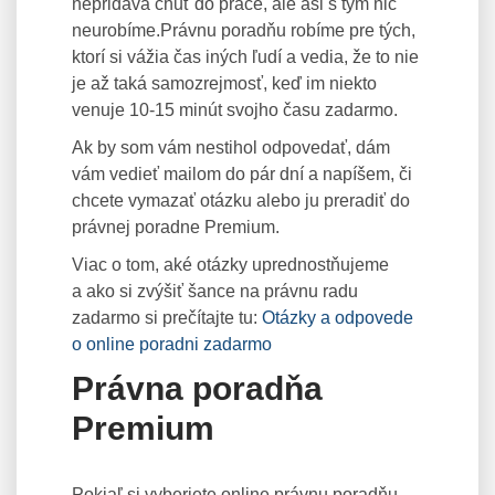
nepridáva chuť do práce, ale asi s tým nič
neurobíme.Právnu poradňu robíme pre tých,
ktorí si vážia čas iných ľudí a vedia, že to nie
je až taká samozrejmosť, keď im niekto
venuje 10-15 minút svojho času zadarmo.
Ak by som vám nestihol odpovedať, dám
vám vedieť mailom do pár dní a napíšem, či
chcete vymazať otázku alebo ju preradiť do
právnej poradne Premium.
Viac o tom, aké otázky uprednostňujeme
a ako si zvýšiť šance na právnu radu
zadarmo si prečítajte tu:
Otázky a odpovede
o online poradni zadarmo
Právna poradňa
Premium
Pokiaľ si vyberiete online právnu poradňu