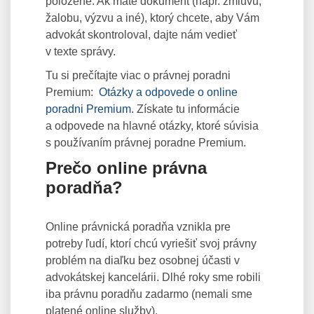
položené. Ak máte dokument (napr. zmluvu,
žalobu, výzvu a iné), ktorý chcete, aby Vám
advokát skontroloval, dajte nám vedieť
v texte správy.
Tu si prečítajte viac o právnej poradni
Premium:
Otázky a odpovede o online
poradni Premium
. Získate tu informácie
a odpovede na hlavné otázky, ktoré súvisia
s používaním právnej poradne Premium.
Prečo online právna
poradňa?
Online právnická poradňa vznikla pre
potreby ľudí, ktorí chcú vyriešiť svoj právny
problém na diaľku bez osobnej účasti v
advokátskej kancelárii. Dlhé roky sme robili
iba právnu poradňu zadarmo (nemali sme
platené online služby).