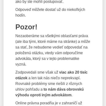
ako by ste mohli postupovať.
Odpoveď môžete dostať už do niekoľkých
hodín.
Pozor!
Nezaoberáme sa všetkými oblasťami práva
(ale iba tými, ktoré máme na stránke) a môže
sa stať, že nebudeme vedieť odpovedať na
položenú otázku, vtedy vám odporučíme
advokáta, ktorý sa v tejto problematike
vyzná.
Zodpovedali sme však už
viac ako 20 tisíc
otázok
a len tak nás niečo neprekvapí.
Rovnaké problémy sme riešili z rôznych
uhlov pohľadu a
to nám dáva obrovskú
výhodu oproti iným advokátom
.
Online právna poradňa je v zahraničí už