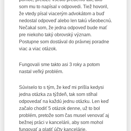
som mu to napísal v odpovedi. Tiež hovoril,
že vtedy písal viacerým advokátom a buď
nedostal odpoveď alebo len takú všeobecnú.
Nečakal som, že jedna odpoveď bude mať
pre niekoho taký obrovský význam.
Postupne som dostával do právnej poradne
viac a viac otázok.
Fungovali sme takto asi 3 roky a potom
nastal veľký problém.
Súviselo to s tým, že keď mi prišla kedysi
jedna otázka za týždeň, tak som stíhal
odpovedať na každú jednu otázku. Len keď
začalo chodiť 5 otázok denne, už to bol
problém, pretože som čas musel venovať aj
bežnej práci v kancelárii, aby som mohol
fungovať a platiť účty kancelárie.