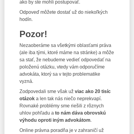
ako by ste mohli postupovať.
Odpoveď môžete dostať už do niekoľkých
hodín.
Pozor!
Nezaoberáme sa všetkými oblasťami práva
(ale iba tými, ktoré máme na stránke) a môže
sa stať, že nebudeme vedieť odpovedať na
položenú otázku, vtedy vám odporučíme
advokáta, ktorý sa v tejto problematike
vyzná.
Zodpovedali sme však už
viac ako 20 tisíc
otázok
a len tak nás niečo neprekvapí.
Rovnaké problémy sme riešili z rôznych
uhlov pohľadu a
to nám dáva obrovskú
výhodu oproti iným advokátom
.
Online právna poradňa je v zahraničí už