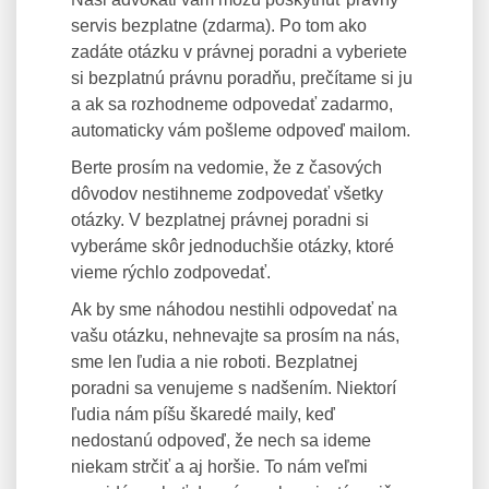
servis bezplatne (zdarma). Po tom ako
zadáte otázku v právnej poradni a vyberiete
si bezplatnú právnu poradňu, prečítame si ju
a ak sa rozhodneme odpovedať zadarmo,
automaticky vám pošleme odpoveď mailom.
Berte prosím na vedomie, že z časových
dôvodov nestihneme zodpovedať všetky
otázky. V bezplatnej právnej poradni si
vyberáme skôr jednoduchšie otázky, ktoré
vieme rýchlo zodpovedať.
Ak by sme náhodou nestihli odpovedať na
vašu otázku, nehnevajte sa prosím na nás,
sme len ľudia a nie roboti. Bezplatnej
poradni sa venujeme s nadšením. Niektorí
ľudia nám píšu škaredé maily, keď
nedostanú odpoveď, že nech sa ideme
niekam strčiť a aj horšie. To nám veľmi