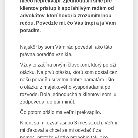
niečo neprekvapí. Zjednodušili sme pre
klientov prístup k spoľahlivým radám od
advokátov, ktorí hovoria zrozumiteľnou
rečou. Povedzte mi, čo Vás trápi a ja Vám
poradím.
Najskôr by som Vám rád povedal, ako táto
právna poradňa vznikla.
Vždy to začína prvým človekom, ktorý položí
otázku. Na prvú otázku, ktorú som dostal cez
našu poradňu si veľmi dobre pamätám. Išlo
o otázku z majetkového vysporiadania po
rozvode. Bola jednoduchá a klientovi som ju
zodpovedal do pár minút.
Čo potom prišlo ma veľmi prekvapilo.
Klient sa mi ozval asi po 3 mesiacoch. Veľmi
mi ďakoval a chcel sa mi odvďačiť za
pomoc, pretože všetko prebehlo tak, ako