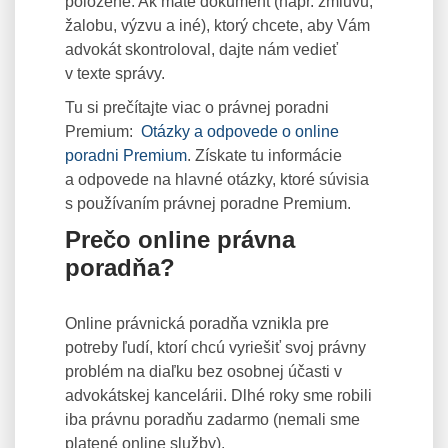
položené. Ak máte dokument (napr. zmluvu,
žalobu, výzvu a iné), ktorý chcete, aby Vám
advokát skontroloval, dajte nám vedieť
v texte správy.
Tu si prečítajte viac o právnej poradni
Premium:
Otázky a odpovede o online
poradni Premium
. Získate tu informácie
a odpovede na hlavné otázky, ktoré súvisia
s používaním právnej poradne Premium.
Prečo online právna
poradňa?
Online právnická poradňa vznikla pre
potreby ľudí, ktorí chcú vyriešiť svoj právny
problém na diaľku bez osobnej účasti v
advokátskej kancelárii. Dlhé roky sme robili
iba právnu poradňu zadarmo (nemali sme
platené online služby).