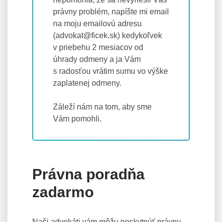
právny problém, napíšte mi email
na moju emailovú adresu
(advokat@ficek.sk) kedykoľvek
v priebehu 2 mesiacov od
úhrady odmeny a ja Vám
s radosťou vrátim sumu vo výške
zaplatenej odmeny.
Záleží nám na tom, aby sme
Vám pomohli.
Právna poradňa
zadarmo
Naši advokáti vám môžu poskytnúť právny