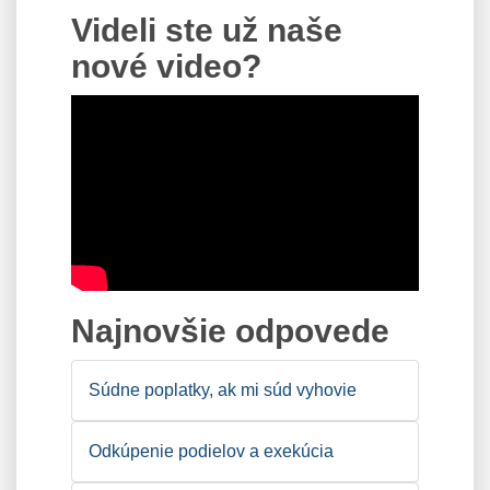
Videli ste už naše
nové video?
Najnovšie odpovede
Súdne poplatky, ak mi súd vyhovie
Odkúpenie podielov a exekúcia