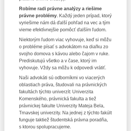
Robíme radi právne analýzy a riešime
právne problémy
. Každý jeden prípad, ktorý
vyriešime nám dá ďalší pohľad na vec a tým
vieme efektívnejšie pomôcť ďalším ľudom.
Niektorým ľudom viac vyhovuje, keď si môžu
o probléme písať s advokátom na diaľku zo
svojho domova s kávou alebo čajom v ruke.
Prediskutujú všetko a v čase, ktorý im
vyhovuje. Vždy sa môžu k odpovedi vrátiť.
Naši advokáti sú odborníkmi vo viacerých
oblastiach práva, študovali na právnických
fakultách týchto univerzít: Univerzita
Komenského, právnická fakulta a tiež
právnickej fakulte Univerzity Mateja Bela,
Trnavskej univerzity. Na jednej z týchto fakúlt
funguje taktiež študentská právna poradňa,
s ktorou spolupracujeme.