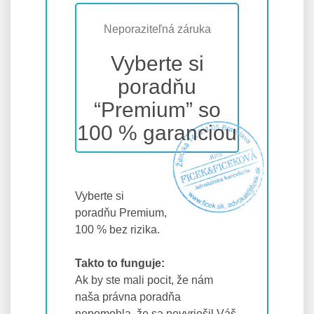
Neporaziteľná záruka
Vyberte si
poradňu
“Premium” so
100 % garanciou
Vyberte si
poradňu Premium,
100 % bez rizika.
Takto to funguje:
Ak by ste mali pocit, že nám
naša právna poradňa
nepomohla, že sa nevyriešil Váš