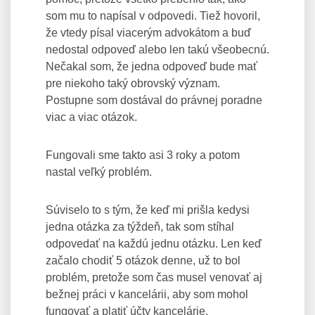
som mu to napísal v odpovedi. Tiež hovoril,
že vtedy písal viacerým advokátom a buď
nedostal odpoveď alebo len takú všeobecnú.
Nečakal som, že jedna odpoveď bude mať
pre niekoho taký obrovský význam.
Postupne som dostával do právnej poradne
viac a viac otázok.
Fungovali sme takto asi 3 roky a potom
nastal veľký problém.
Súviselo to s tým, že keď mi prišla kedysi
jedna otázka za týždeň, tak som stíhal
odpovedať na každú jednu otázku. Len keď
začalo chodiť 5 otázok denne, už to bol
problém, pretože som čas musel venovať aj
bežnej práci v kancelárii, aby som mohol
fungovať a platiť účty kancelárie.