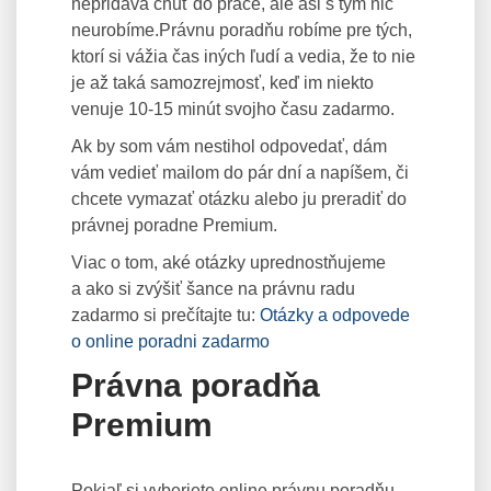
nepridáva chuť do práce, ale asi s tým nič
neurobíme.Právnu poradňu robíme pre tých,
ktorí si vážia čas iných ľudí a vedia, že to nie
je až taká samozrejmosť, keď im niekto
venuje 10-15 minút svojho času zadarmo.
Ak by som vám nestihol odpovedať, dám
vám vedieť mailom do pár dní a napíšem, či
chcete vymazať otázku alebo ju preradiť do
právnej poradne Premium.
Viac o tom, aké otázky uprednostňujeme
a ako si zvýšiť šance na právnu radu
zadarmo si prečítajte tu:
Otázky a odpovede
o online poradni zadarmo
Právna poradňa
Premium
Pokiaľ si vyberiete online právnu poradňu