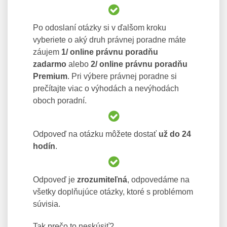
Po odoslaní otázky si v ďalšom kroku
vyberiete o aký druh právnej poradne máte
záujem
1/ online právnu poradňu
zadarmo
alebo
2/ online právnu poradňu
Premium
. Pri výbere právnej poradne si
prečítajte viac o výhodách a nevýhodách
oboch poradní.
Odpoveď na otázku môžete dostať
už do 24
hodín
.
Odpoveď je
zrozumiteľná
, odpovedáme na
všetky doplňujúce otázky, ktoré s problémom
súvisia.
Tak prečo to neskúsiť?