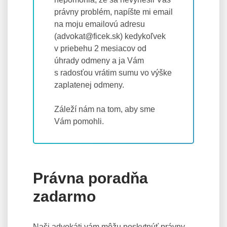
právny problém, napíšte mi email
na moju emailovú adresu
(advokat@ficek.sk) kedykoľvek
v priebehu 2 mesiacov od
úhrady odmeny a ja Vám
s radosťou vrátim sumu vo výške
zaplatenej odmeny.
Záleží nám na tom, aby sme
Vám pomohli.
Právna poradňa
zadarmo
Naši advokáti vám môžu poskytnúť právny