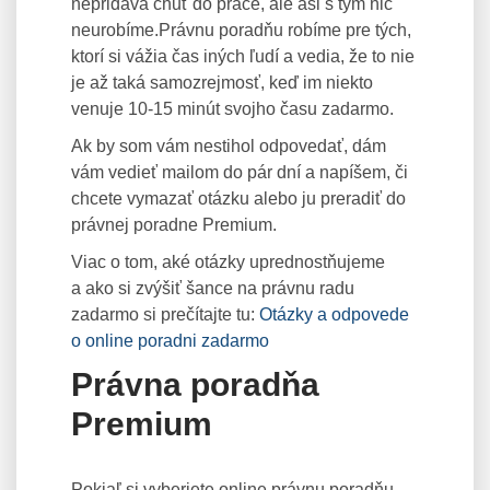
nepridáva chuť do práce, ale asi s tým nič
neurobíme.Právnu poradňu robíme pre tých,
ktorí si vážia čas iných ľudí a vedia, že to nie
je až taká samozrejmosť, keď im niekto
venuje 10-15 minút svojho času zadarmo.
Ak by som vám nestihol odpovedať, dám
vám vedieť mailom do pár dní a napíšem, či
chcete vymazať otázku alebo ju preradiť do
právnej poradne Premium.
Viac o tom, aké otázky uprednostňujeme
a ako si zvýšiť šance na právnu radu
zadarmo si prečítajte tu:
Otázky a odpovede
o online poradni zadarmo
Právna poradňa
Premium
Pokiaľ si vyberiete online právnu poradňu