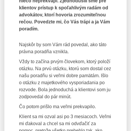
niečo neprekvapí. Zjednodušili sme pre
klientov prístup k spoľahlivým radám od
advokátov, ktorí hovoria zrozumiteľnou
rečou. Povedzte mi, čo Vás trápi a ja Vám
poradím.
Najskôr by som Vám rád povedal, ako táto
právna poradňa vznikla.
Vždy to začína prvým človekom, ktorý položí
otázku. Na prvú otázku, ktorú som dostal cez
našu poradňu si veľmi dobre pamätám. Išlo
o otázku z majetkového vysporiadania po
rozvode. Bola jednoduchá a klientovi som ju
zodpovedal do pár minút.
Čo potom prišlo ma veľmi prekvapilo.
Klient sa mi ozval asi po 3 mesiacoch. Veľmi
mi ďakoval a chcel sa mi odvďačiť za
pomoc, pretože všetko prebehlo tak, ako