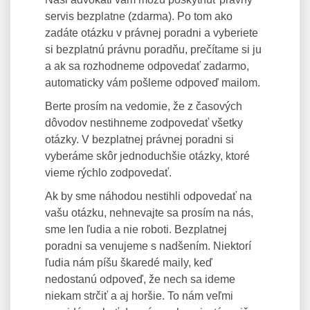
servis bezplatne (zdarma). Po tom ako
zadáte otázku v právnej poradni a vyberiete
si bezplatnú právnu poradňu, prečítame si ju
a ak sa rozhodneme odpovedať zadarmo,
automaticky vám pošleme odpoveď mailom.
Berte prosím na vedomie, že z časových
dôvodov nestihneme zodpovedať všetky
otázky. V bezplatnej právnej poradni si
vyberáme skôr jednoduchšie otázky, ktoré
vieme rýchlo zodpovedať.
Ak by sme náhodou nestihli odpovedať na
vašu otázku, nehnevajte sa prosím na nás,
sme len ľudia a nie roboti. Bezplatnej
poradni sa venujeme s nadšením. Niektorí
ľudia nám píšu škaredé maily, keď
nedostanú odpoveď, že nech sa ideme
niekam strčiť a aj horšie. To nám veľmi