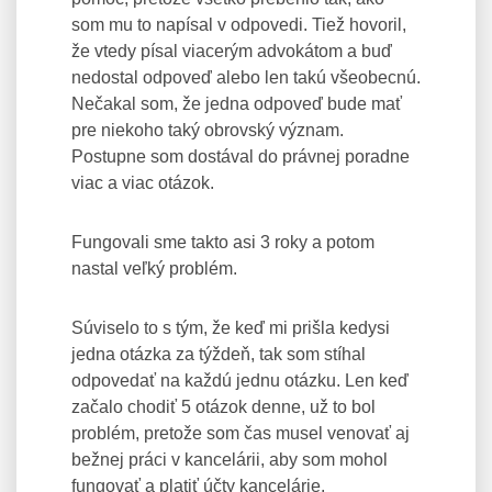
som mu to napísal v odpovedi. Tiež hovoril,
že vtedy písal viacerým advokátom a buď
nedostal odpoveď alebo len takú všeobecnú.
Nečakal som, že jedna odpoveď bude mať
pre niekoho taký obrovský význam.
Postupne som dostával do právnej poradne
viac a viac otázok.
Fungovali sme takto asi 3 roky a potom
nastal veľký problém.
Súviselo to s tým, že keď mi prišla kedysi
jedna otázka za týždeň, tak som stíhal
odpovedať na každú jednu otázku. Len keď
začalo chodiť 5 otázok denne, už to bol
problém, pretože som čas musel venovať aj
bežnej práci v kancelárii, aby som mohol
fungovať a platiť účty kancelárie.