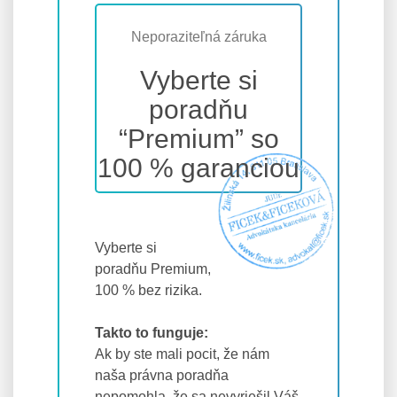
Neporaziteľná záruka
Vyberte si
poradňu
“Premium” so
100 % garanciou
Vyberte si
poradňu Premium,
100 % bez rizika.
Takto to funguje:
Ak by ste mali pocit, že nám
naša právna poradňa
nepomohla, že sa nevyriešil Váš