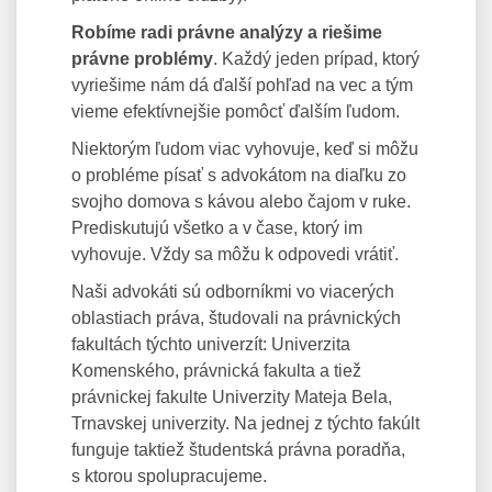
Robíme radi právne analýzy a riešime
právne problémy
. Každý jeden prípad, ktorý
vyriešime nám dá ďalší pohľad na vec a tým
vieme efektívnejšie pomôcť ďalším ľudom.
Niektorým ľudom viac vyhovuje, keď si môžu
o probléme písať s advokátom na diaľku zo
svojho domova s kávou alebo čajom v ruke.
Prediskutujú všetko a v čase, ktorý im
vyhovuje. Vždy sa môžu k odpovedi vrátiť.
Naši advokáti sú odborníkmi vo viacerých
oblastiach práva, študovali na právnických
fakultách týchto univerzít: Univerzita
Komenského, právnická fakulta a tiež
právnickej fakulte Univerzity Mateja Bela,
Trnavskej univerzity. Na jednej z týchto fakúlt
funguje taktiež študentská právna poradňa,
s ktorou spolupracujeme.