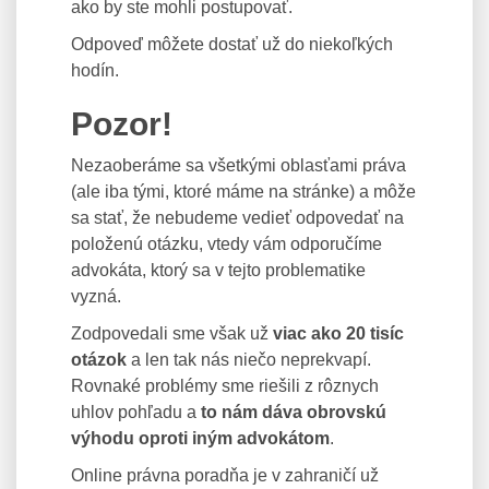
ako by ste mohli postupovať.
Odpoveď môžete dostať už do niekoľkých
hodín.
Pozor!
Nezaoberáme sa všetkými oblasťami práva
(ale iba tými, ktoré máme na stránke) a môže
sa stať, že nebudeme vedieť odpovedať na
položenú otázku, vtedy vám odporučíme
advokáta, ktorý sa v tejto problematike
vyzná.
Zodpovedali sme však už
viac ako 20 tisíc
otázok
a len tak nás niečo neprekvapí.
Rovnaké problémy sme riešili z rôznych
uhlov pohľadu a
to nám dáva obrovskú
výhodu oproti iným advokátom
.
Online právna poradňa je v zahraničí už