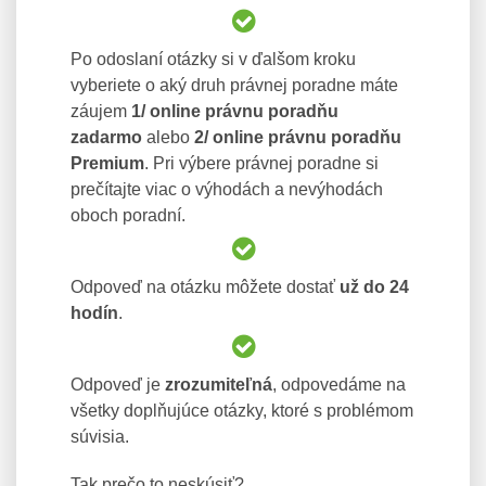
Po odoslaní otázky si v ďalšom kroku
vyberiete o aký druh právnej poradne máte
záujem
1/ online právnu poradňu
zadarmo
alebo
2/ online právnu poradňu
Premium
. Pri výbere právnej poradne si
prečítajte viac o výhodách a nevýhodách
oboch poradní.
Odpoveď na otázku môžete dostať
už do 24
hodín
.
Odpoveď je
zrozumiteľná
, odpovedáme na
všetky doplňujúce otázky, ktoré s problémom
súvisia.
Tak prečo to neskúsiť?