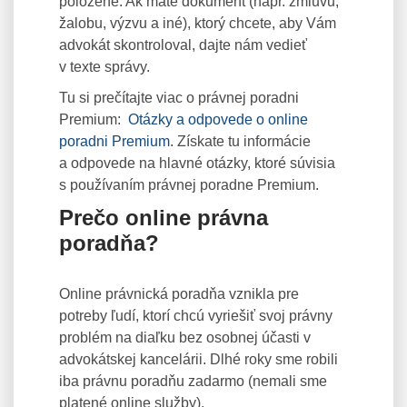
položené. Ak máte dokument (napr. zmluvu,
žalobu, výzvu a iné), ktorý chcete, aby Vám
advokát skontroloval, dajte nám vedieť
v texte správy.
Tu si prečítajte viac o právnej poradni
Premium:
Otázky a odpovede o online
poradni Premium
. Získate tu informácie
a odpovede na hlavné otázky, ktoré súvisia
s používaním právnej poradne Premium.
Prečo online právna
poradňa?
Online právnická poradňa vznikla pre
potreby ľudí, ktorí chcú vyriešiť svoj právny
problém na diaľku bez osobnej účasti v
advokátskej kancelárii. Dlhé roky sme robili
iba právnu poradňu zadarmo (nemali sme
platené online služby).